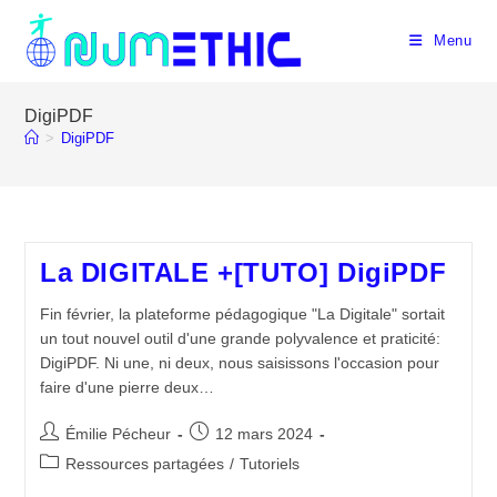
Skip
to
Menu
content
DigiPDF
>
DigiPDF
La DIGITALE +[TUTO] DigiPDF
Fin février, la plateforme pédagogique "La Digitale" sortait
un tout nouvel outil d'une grande polyvalence et praticité:
DigiPDF. Ni une, ni deux, nous saisissons l'occasion pour
faire d'une pierre deux…
Auteur/autrice
Publication
Émilie Pécheur
12 mars 2024
de
publiée :
Post
Ressources partagées
/
Tutoriels
la
category: